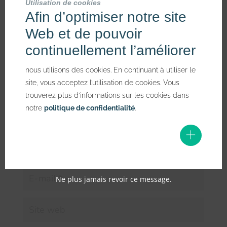
Utilisation de cookies
Afin d’optimiser notre site
Votre adresse e-mail ne sera pas publiée.
Les champs
obligatoires sont indiqués avec
*
Web et de pouvoir
continuellement l’améliorer
nous utilisons des cookies. En continuant à utiliser le
site, vous acceptez l’utilisation de cookies. Vous
trouverez plus d’informations sur les cookies dans
notre
politique de confidentialité
.
Ne plus jamais revoir ce message.