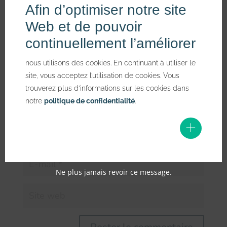
Votre adresse e-mail ne sera pas publiée.
Les champs
Afin d’optimiser notre site
obligatoires sont indiqués avec
*
Web et de pouvoir
continuellement l’améliorer
nous utilisons des cookies. En continuant à utiliser le
site, vous acceptez l’utilisation de cookies. Vous
trouverez plus d’informations sur les cookies dans
notre
politique de confidentialité
.
Ne plus jamais revoir ce message.