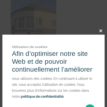
Clos
this
mod
Utilisation de cookies
Afin d’optimiser notre site
Web et de pouvoir
continuellement l’améliorer
nous utilisons des cookies. En continuant à utiliser le
site, vous acceptez l’utilisation de cookies. Vous
POSTER LE COMMENTAIRE
trouverez plus d’informations sur les cookies dans
notre
politique de confidentialité
.
Votre adresse e-mail ne sera pas publiée.
Les champs
obligatoires sont indiqués avec
*