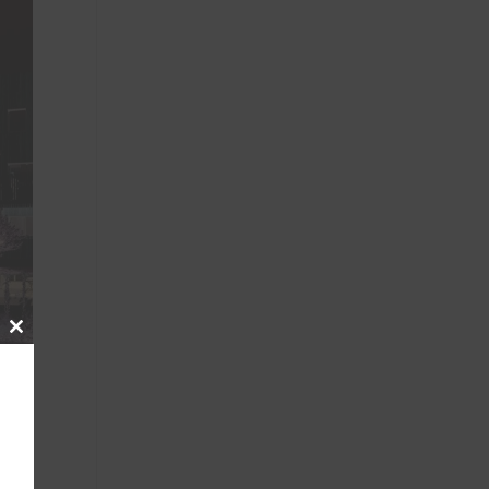
Close
this
module