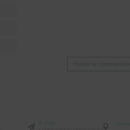
E-mail
Adre


7
contact@hbsconstruction.fr