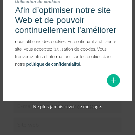
Utilisation de cookies
Afin d’optimiser notre site
Votre adresse e-mail ne sera pas publiée.
Les champs
obligatoires sont indiqués avec
*
Web et de pouvoir
continuellement l’améliorer
nous utilisons des cookies. En continuant à utiliser le
site, vous acceptez l’utilisation de cookies. Vous
trouverez plus d’informations sur les cookies dans
notre
politique de confidentialité
.
Ne plus jamais revoir ce message.