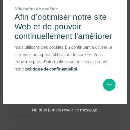
mod
Utilisation de cookies
POSTER LE COMMENTAIRE
Afin d’optimiser notre site
Votre adresse e-mail ne sera pas publiée.
Les champs
Web et de pouvoir
obligatoires sont indiqués avec
*
continuellement l’améliorer
nous utilisons des cookies. En continuant à utiliser le
site, vous acceptez l’utilisation de cookies. Vous
trouverez plus d’informations sur les cookies dans
notre
politique de confidentialité
.
Ne plus jamais revoir ce message.