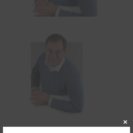
Clos
this