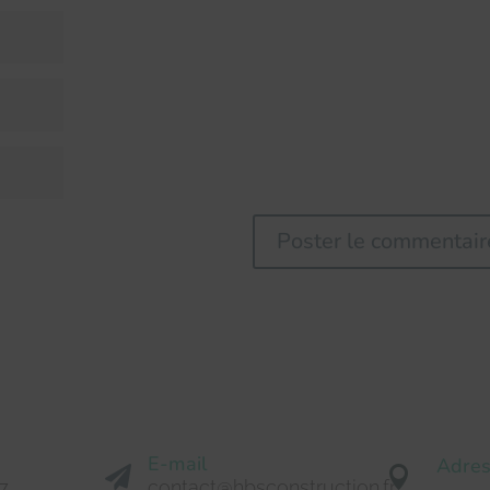
E-mail
Adre


7
contact@hbsconstruction.fr