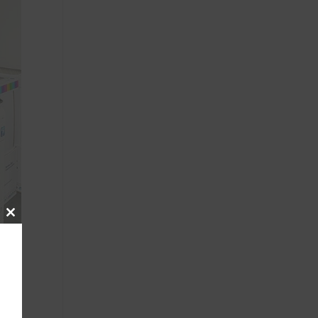
Close
this
module