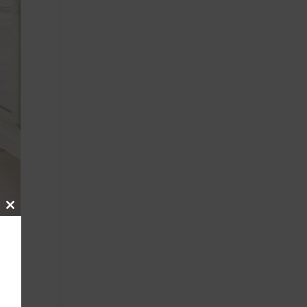
Close
this
module