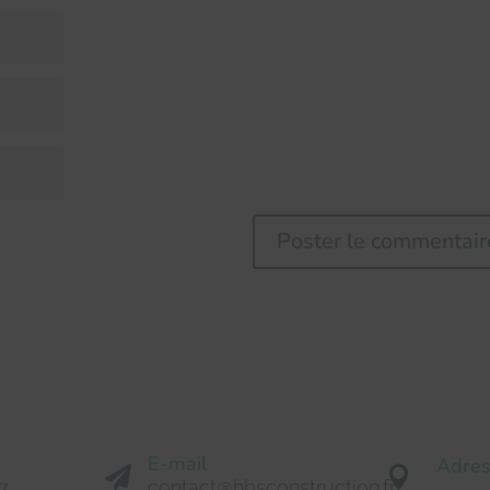
E-mail
Adre


7
contact@hbsconstruction.fr