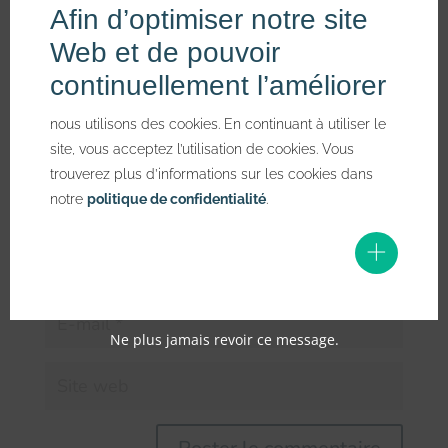
Votre adresse e-mail ne sera pas publiée.
Les champs
Afin d’optimiser notre site
obligatoires sont indiqués avec
*
Web et de pouvoir
continuellement l’améliorer
nous utilisons des cookies. En continuant à utiliser le
site, vous acceptez l’utilisation de cookies. Vous
trouverez plus d’informations sur les cookies dans
notre
politique de confidentialité
.
Ne plus jamais revoir ce message.