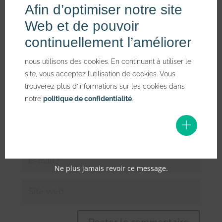
Votre adresse e-mail ne sera pas publiée.
Les champs
Afin d’optimiser notre site
obligatoires sont indiqués avec
*
Web et de pouvoir
continuellement l’améliorer
nous utilisons des cookies. En continuant à utiliser le
site, vous acceptez l’utilisation de cookies. Vous
trouverez plus d’informations sur les cookies dans
notre
politique de confidentialité
.
Ne plus jamais revoir ce message.